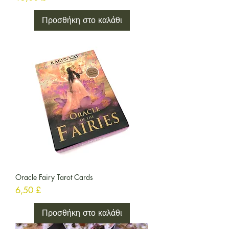
Προσθήκη στο καλάθι
Oracle Fairy Tarot Cards
Τιμή
6,50 £
Προσθήκη στο καλάθι