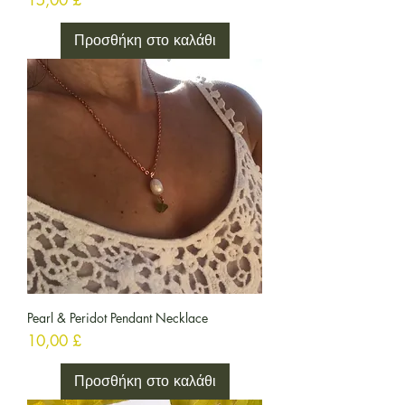
15,00 £
Προσθήκη στο καλάθι
Pearl & Peridot Pendant Necklace
Τιμή
10,00 £
Προσθήκη στο καλάθι