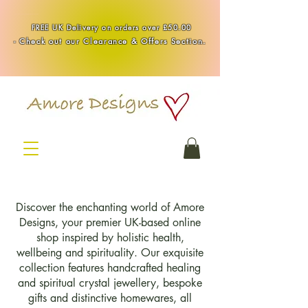
Handmade Healing & Spiritual Crystal Jewellery & Homewares UK
FREE UK Delivery on orders over £50.00
-
Check out our Clearance & Offers Section.
Discover the enchanting world of Amore
Designs, your premier UK-based online
shop inspired by holistic health,
wellbeing and spirituality. Our exquisite
collection features handcrafted healing
and spiritual crystal jewellery, bespoke
gifts and distinctive homewares, all