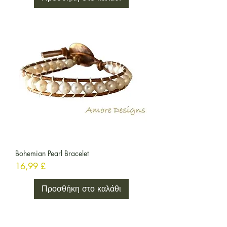
Bohemian Pearl Bracelet
Τιμή
16,99 £
Προσθήκη στο καλάθι