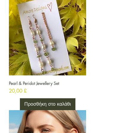
Pearl & Peridot Jewellery Set
Τιμή
20,00 £
Προσθήκη στο καλάθι