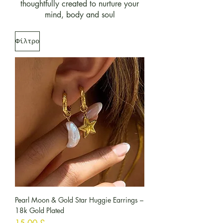
thoughtfully created to nurture your
mind, body and soul
Φίλτρο
Pearl Moon & Gold Star Huggie Earrings –
18k Gold Plated
Τιμή