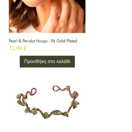
Pearl & Peridot Hoops - 9k Gold Plated
Τιμή
12,00 £
Προσθήκη στο καλάθι