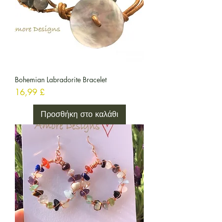
Bohemian Labradorite Bracelet
Τιμή
16,99 £
Προσθήκη στο καλάθι