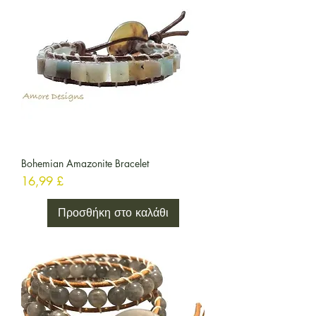
Bohemian Amazonite Bracelet
Τιμή
16,99 £
Προσθήκη στο καλάθι