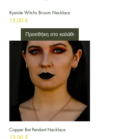
Kyanite Witchs Broom Necklace
Τιμή
15,00 £
Προσθήκη στο καλάθι
Copper Bat Pendant Necklace
Τιμή
15,00 £