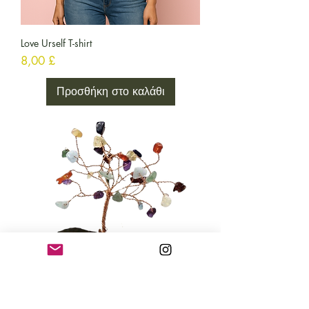
Love Urself T-shirt
Τιμή
8,00 £
Προσθήκη στο καλάθι
Chakra Trees