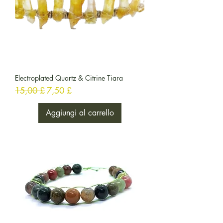
Electroplated Quartz & Citrine Tiara
Prezzo regolare
Prezzo scontato
15,00 £
7,50 £
Aggiungi al carrello