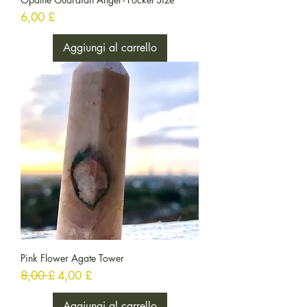
Prezzo
6,00 £
Aggiungi al carrello
Pink Flower Agate Tower
Prezzo regolare
Prezzo scontato
8,00 £
4,00 £
Aggiungi al carrello