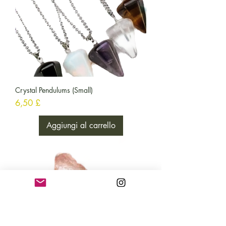
Crystal Pendulums (Small)
Prezzo
6,50 £
Aggiungi al carrello