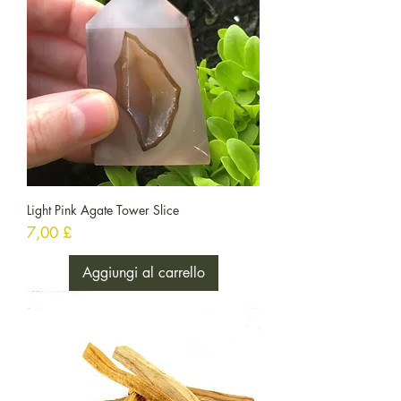
Light Pink Agate Tower Slice
Prezzo
7,00 £
Aggiungi al carrello