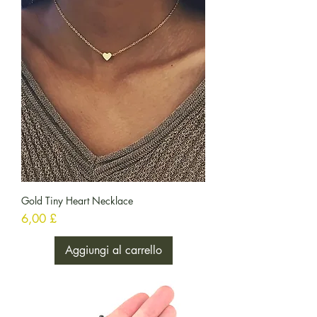
Gold Tiny Heart Necklace
Prezzo
6,00 £
Aggiungi al carrello