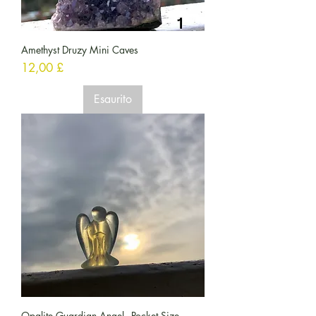
Amethyst Druzy Mini Caves
Prezzo
12,00 £
Esaurito
Opalite Guardian Angel - Pocket Size