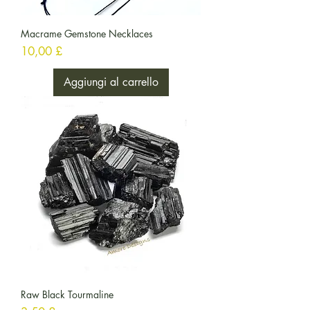
Macrame Gemstone Necklaces
Prezzo
10,00 £
Aggiungi al carrello
Raw Black Tourmaline