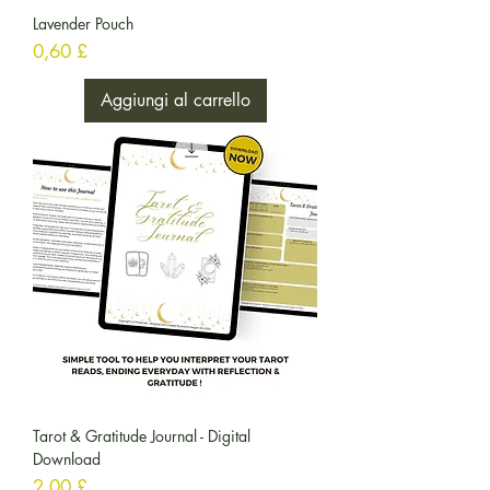
Lavender Pouch
Prezzo
0,60 £
Aggiungi al carrello
Tarot & Gratitude Journal - Digital
Download
Prezzo
2,00 £