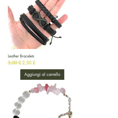
Leather Bracelets
Prezzo regolare
Prezzo scontato
5,00 £
2,50 £
Aggiungi al carrello