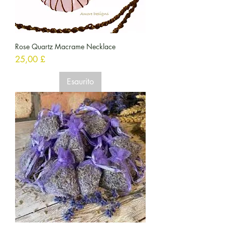
Rose Quartz Macrame Necklace
Prezzo
25,00 £
Esaurito