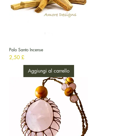
Palo Santo Incense
Prezzo
2,50 £
Aggiungi al carrello