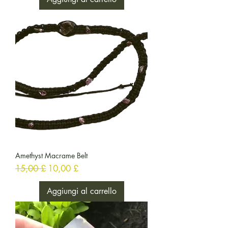
Amethyst Macrame Belt
Prezzo regolare
Prezzo scontato
15,00 £
10,00 £
Aggiungi al carrello