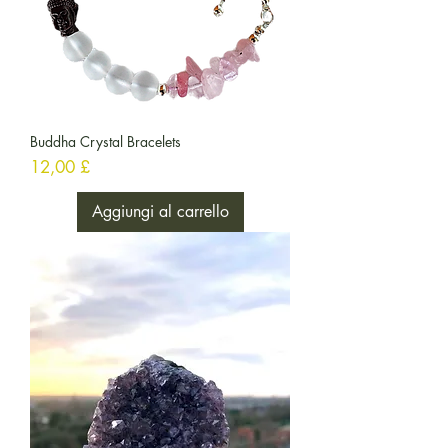
Buddha Crystal Bracelets
Prezzo
12,00 £
Aggiungi al carrello