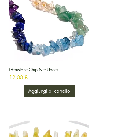
Gemstone Chip Necklaces
Prezzo
12,00 £
Aggiungi al carrello