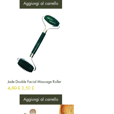
Aggiungi al carrello
Jade Double Facial Massage Roller
Prezzo regolare
Prezzo scontato
4,50 £
3,50 £
Aggiungi al carrello