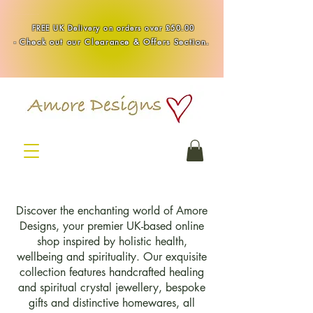
Handmade Healing & Spiritual Crystal Jewellery & Homewares UK
FREE UK Delivery on orders over £50.00
-
Check out our Clearance & Offers Section.
Discover the enchanting world of Amore
Designs, your premier UK-based online
shop inspired by holistic health,
wellbeing and spirituality. Our exquisite
collection features handcrafted healing
and spiritual crystal jewellery, bespoke
gifts and distinctive homewares, all